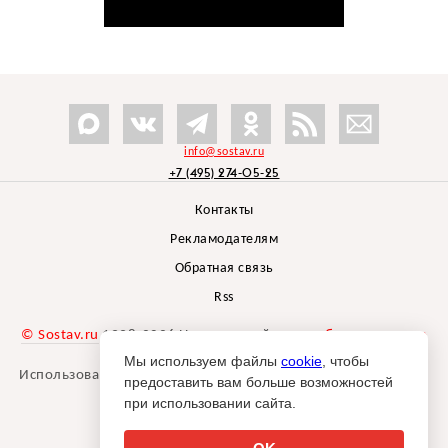
info@sostav.ru
+7 (495) 274-05-25
Контакты
Рекламодателям
Обратная связь
Rss
© Sostav.ru
1998-2026 Независимый проект
брендингового
агентства Depot
Мы используем файлы
cookie
, чтобы
Использование материалов Sostav.ru допустимо только при
предоставить вам больше возможностей
указании источника.
при использовании сайта.
Дизайн сайта -
Liqium
.
18+