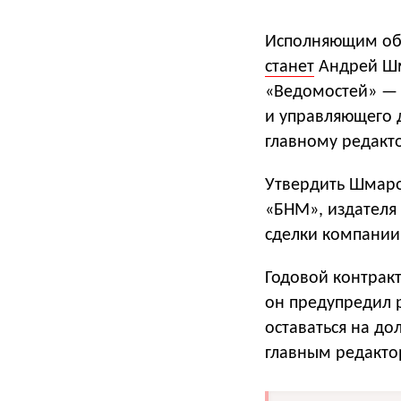
Исполняющим обя
станет
Андрей Шм
«Ведомостей» — 
и управляющего 
главному редакто
Утвердить Шмаро
«БНМ», издателя 
сделки компании
Годовой контракт
он предупредил р
оставаться на до
главным редакто