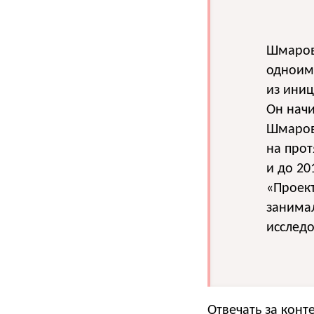
Шмаров
одноиме
из иниц
Он начи
Шмаров
на про
и до 20
«Проект
занимал
исследо
Отвечать за кон