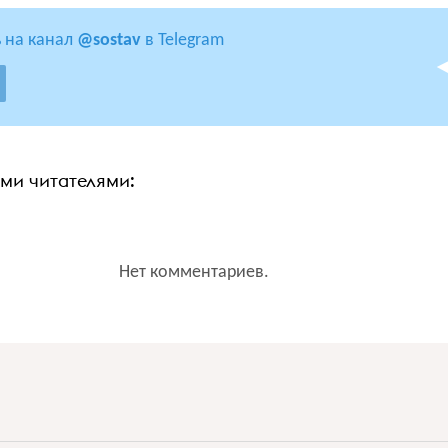
 на канал
@sostav
в Telegram
ими читателями:
Нет комментариев.