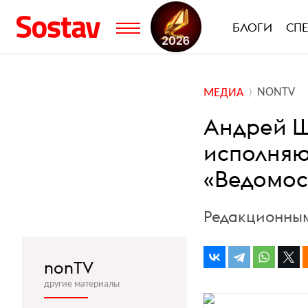
БЛОГИ
СП
NONTV
МЕДИА
Андрей Ш
исполняю
«Ведомос
Редакционным
nonTV
другие материалы