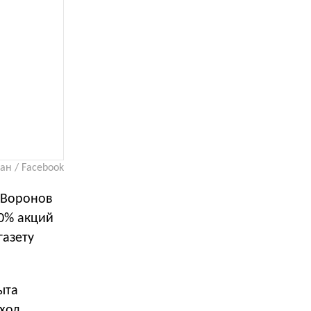
н / Facebook
 Воронов
0% акций
газету
ыта
еход