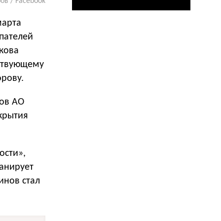
в / Facebook
марта
пателей
кова
йствующему
орову.
ров АО
крытия
ости»,
ланирует
инов стал