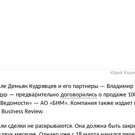
Юрий Кацма
ле Демьян Кудрявцев и его партнеры — Владимир
дур — предварительно
договорились
о продаже 10
 «Ведомости» — АО «БНМ». Компания также издает 
 Business Review.
ли сделки не раскрываются. Она должна быть закр
-двух месяцев. Однако уже с 18 марта начался пер