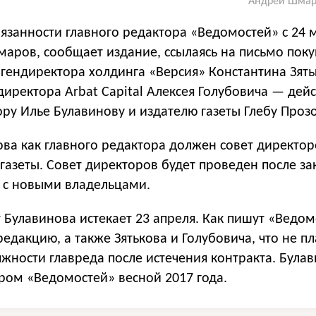
Андрей Шмаро
занности главного редактора «Ведомостей» с 24 
аров, сообщает издание, ссылаясь на письмо поку
гендиректора холдинга «Версия» Константина Зять
директора Arbat Capital Алексея Голубовича — де
ру Илье Булавинову и издателю газеты Глебу Проз
ва как главного редактора должен совет директо
газеты. Совет директоров будет проведен после за
 с новыми владельцами.
 Булавинова истекает 23 апреля. Как пишут «Ведом
едакцию, а также Зятькова и Голубовича, что не п
лжности главреда после истечения контракта. Булав
ром «Ведомостей» весной 2017 года.