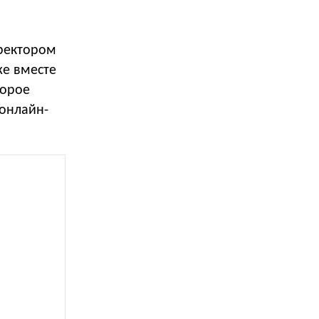
ректором
же вместе
торое
 онлайн-