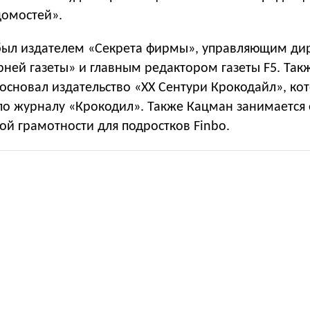
омостей».
был издателем «Секрета фирмы», управляющим ди
ней газеты» и главным редактором газеты F5. Так
основал издательство «XX Сентури Крокодайл», ко
 по журналу «Крокодил». Также Кацман занимается
й грамотности для подростков Finbo.