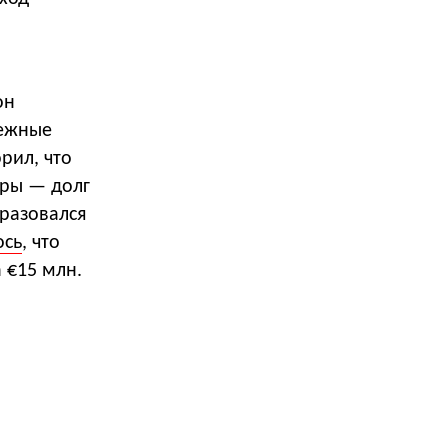
он
бежные
рил, что
еры — долг
бразовался
ось
, что
 €15 млн.