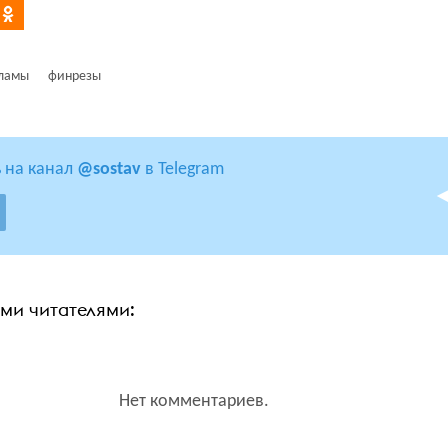
кламы
финрезы
 на канал
@sostav
в Telegram
ими читателями:
Нет комментариев.