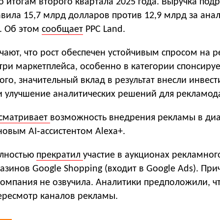
о итогам второго квартала 2025 года. Выручка под
вила 15,7 млрд долларов против 12,9 млрд за ана
. Об этом
сообщает
PPC Land.
чают, что рост обеспечен устойчивым спросом на 
три маркетплейса, особенно в категории спонсиру
ого, значительный вклад в результат внесли инвес
и улучшение аналитических решений для рекламод
сматривает
возможность внедрения рекламы в ди
новым AI‑ассистентом Alexa+.
олностью
прекратил
участие в аукционах рекламног
азинов Google Shopping (входит в Google Ads). Пр
омпания не озвучила. Аналитики предположили, чт
пересмотр каналов рекламы.