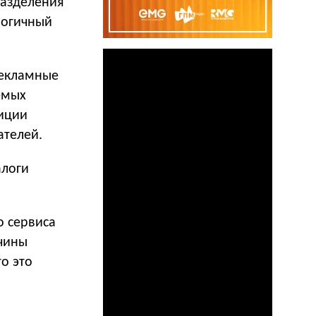
разделения
логичный
рекламные
емых
тиции
ателей.
алоги
о сервиса
ичины
о это