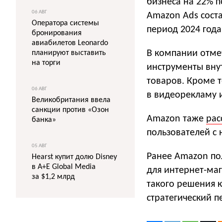
бизнеса на 22% п
06 АВГ
Amazon Ads соста
Оператора системы
период 2024 года
бронирования
авиабилетов Leonardo
В компании отме
планируют выставить
на торги
инструменты вну
товаров. Кроме т
06 АВГ
в видеорекламу 
Великобритания ввела
санкции против «Озон
Amazon таже
рас
банка»
пользователей с 
05 АВГ
Ранее Amazon п
Hearst купит долю Disney
в A+E Global Media
для интернет-маг
за $1,2 млрд
такого решения к
стратегический 