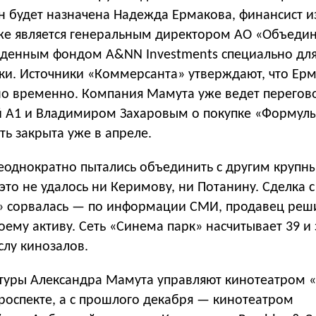
н будет назначена Надежда Ермакова, финансист 
же является генеральным директором АО «Объеди
жденным фондом A&NN Investments специально дл
ки. Источники «Коммерсанта» утверждают, что Ер
но временно. Компания Мамута уже ведет перегов
 А1 и Владимиром Захаровым о покупке «Формулы
ь закрыта уже в апреле.
еоднократно пытались объединить с другим крупн
это не удалось ни Керимову, ни Потанину. Сделка с
 сорвалась — по информации СМИ, продавец реш
оему активу. Сеть «Синема парк» насчитывает 39 и
слу кинозалов.
уктуры Александра Мамута управляют кинотеатром 
роспекте, а с прошлого декабря — кинотеатром