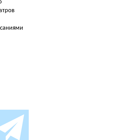
o
атров
писаниями