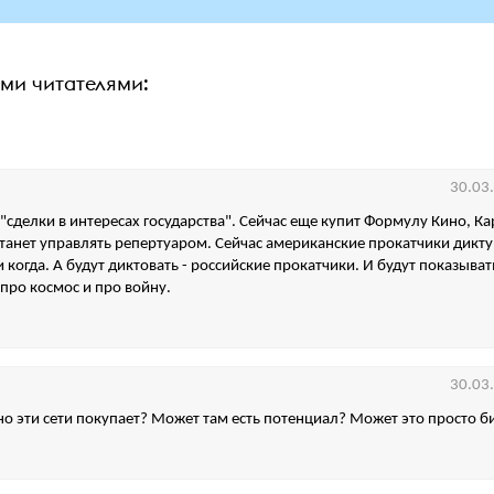
ими читателями:
30.03
"сделки в интересах государства". Сейчас еще купит Формулу Кино, Каро
станет управлять репертуаром. Сейчас американские прокатчики дикту
 когда. А будут диктовать - российские прокатчики. И будут показыват
ро космос и про войну.
30.03
о эти сети покупает? Может там есть потенциал? Может это просто б