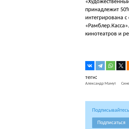
«Художественный
принадлежит 50%
интегрирована с
«Рамблер.Касса».
кинотеатров и р
Александр Мамут
Син
Подписывайтесь
Подписаться