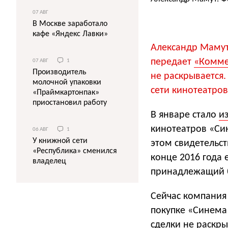
07 АВГ
В Москве заработало
кафе «Яндекс Лавки»
Александр Мамут
передает
«Комме
07 АВГ
1
Производитель
не раскрывается.
молочной упаковки
сети кинотеатров
«Праймкартонпак»
приостановил работу
В январе стало
и
кинотеатров «Си
06 АВГ
1
У книжной сети
этом свидетельс
«Республика» сменился
конце 2016 года 
владелец
принадлежащий 
Сейчас компания
покупке «Синема
сделки не раскр