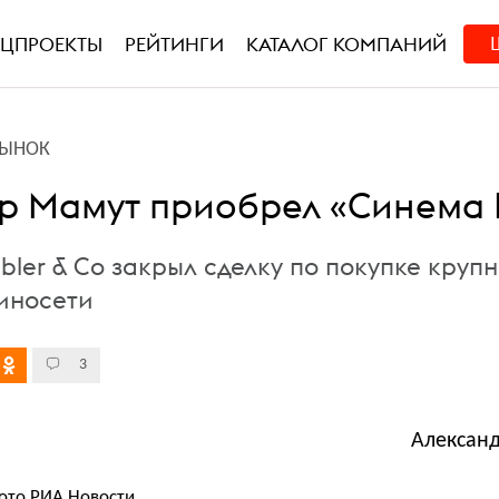
ЕЦПРОЕКТЫ
РЕЙТИНГИ
КАТАЛОГ КОМПАНИЙ
РЫНОК
р Мамут приобрел «Синема
bler & Co закрыл сделку по покупке кру
иносети
3
ото РИА Новости