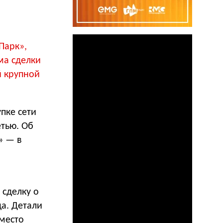
Парк»,
ма сделки
й крупной
пке сети
етью. Об
» — в
 сделку о
а. Детали
место