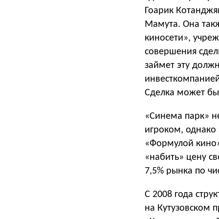
Гоарик Котанджя
Мамута. Она так
киносети», учре
совершения сдел
займет эту долж
инвесткомпанией
Сделка может быт
«Синема парк» н
игроком, однако 
«Формулой кино»
«набить» цену св
7,5% рынка по чи
С 2008 года стр
на Кутузовском п