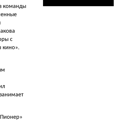
из команды
ненные
я
макова
оры с
 кино».
ым
ил
 занимает
«Пионер»