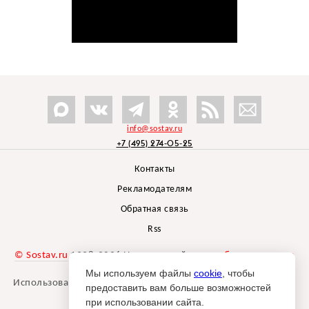
info@sostav.ru
+7 (495) 274-05-25
Контакты
Рекламодателям
Обратная связь
Rss
© Sostav.ru
1998-2026 Независимый проект
брендингового
агентства Depot
Мы используем файлы
cookie
, чтобы
Использование материалов Sostav.ru допустимо только при
предоставить вам больше возможностей
указании источника.
при использовании сайта.