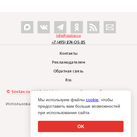
info@sostav.ru
+7 (495) 274-05-25
Контакты
Рекламодателям
Обратная связь
Rss
© Sostav.ru
1998-2026 Независимый проект
брендингового
агентства Depot
Мы используем файлы
cookie
, чтобы
Использование материалов Sostav.ru допустимо только при
предоставить вам больше возможностей
указании источника.
при использовании сайта.
Дизайн сайта -
Liqium
.
18+
OK