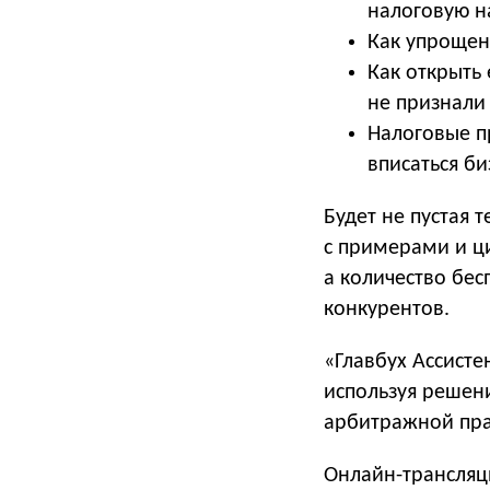
налоговую на
Как упрощен
Как открыть
не признали
Налоговые п
вписаться би
Будет не пустая 
с примерами и ц
а количество бес
конкурентов.
«Главбух Ассисте
используя решен
арбитражной пра
Онлайн-трансляц