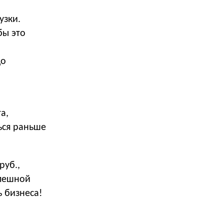
узки.
бы это
до
а,
ься раньше
руб.,
спешной
 бизнеса!