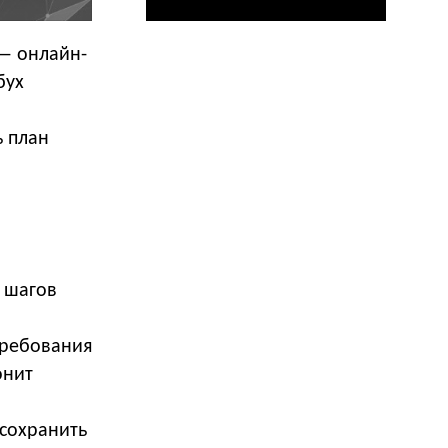
— онлайн-
бух
ь план
6 шагов
требования
онит
 сохранить