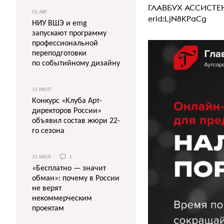
ГЛАВБУХ АССИСТЕ
05 АВГ
erid:LjN8KPaCg
НИУ ВШЭ и emg
запускают программу
профессиональной
переподготовки
по событийному дизайну
31 ИЮЛ
Конкурс «Клуба Арт-
директоров России»
объявил состав жюри 22-
го сезона
31 ИЮЛ
1
«Бесплатно — значит
обман»: почему в России
не верят
некоммерческим
проектам