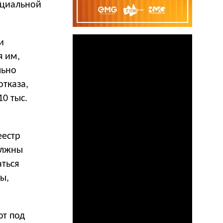
фициальной
и
я им,
льно
тказа,
0 тыс.
еестр
олжны
аться
ы,
ют под