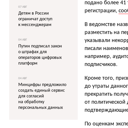
подано более 41 
07 АВГ
регистрации,
со
Детям в России
ограничат доступ
В ведомстве назв
к мессенджерам
разместить на п
указывали некорр
04 АВГ
Путин подписал закон
писали наименов
о штрафах для
например, аудито
операторов цифровых
платформ
подписчиков.
Кроме того, приз
04 АВГ
Минцифры предложило
до утраты данног
создать единый сервис
прекратить получ
для согласий
от политической 
на обработку
персональных данных
подтверждающие 
По оценкам экспе