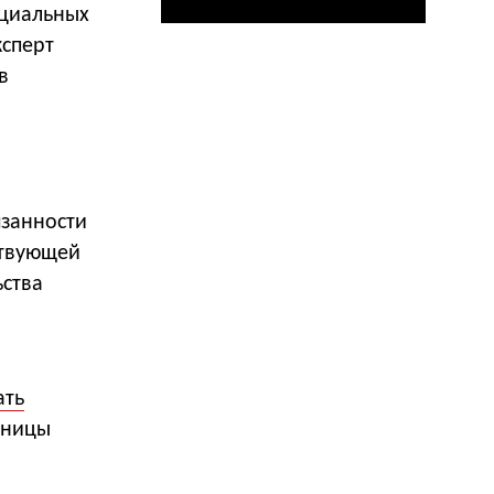
оциальных
ксперт
в
язанности
ствующей
ьства
ать
аницы