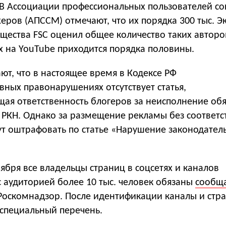
 В Ассоциации профессиональных пользователей с
еров (АПССМ) отмечают, что их порядка 300 тыс. Э
щества FSC оценил общее количество таких авторо
х на YouTube приходится порядка половины.
ют, что в настоящее время в Кодексе РФ
ных правонарушениях отсутствует статья,
ая ответственность блогеров за неисполнение об
в РКН. Однако за размещение рекламы без соответ
ут оштрафовать по статье «Нарушение законодател
ября все владельцы страниц в соцсетях и каналов
 аудиторией более 10 тыс. человек обязаны
сообщ
 Роскомнадзор. После идентификации каналы и стр
 специальный перечень.