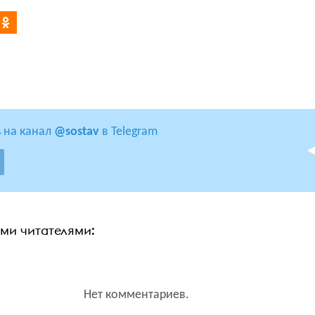
 на канал
@sostav
в Telegram
ими читателями:
Нет комментариев.