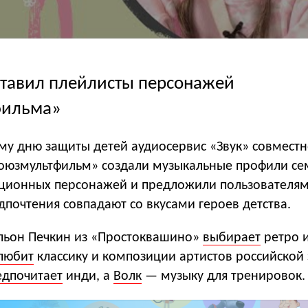
ставил плейлисты персонажей
фильма»
у дню защиты детей аудиосервис «Звук» совмест
Союзмультфильм» создали музыкальные профили се
ционных персонажей и предложили пользователям 
дпочтения совпадают со вкусами героев детства.
льон Печкин из «Простоквашино»
выбирает
ретро и
любит
классику и композиции артистов российской 
едпочитает
инди, а
Волк
— музыку для тренировок.