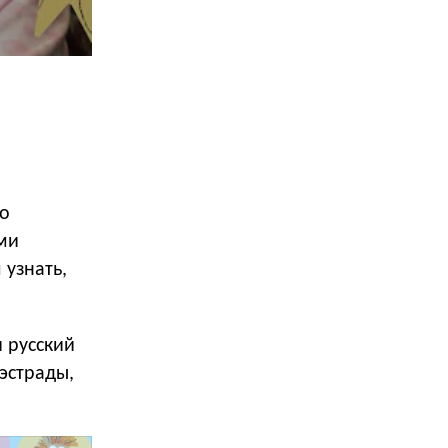
но
ми
узнать,
 русский
эстрады,