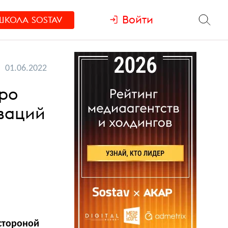
Войти
ШКОЛА
SOSTAV
01.06.2022
про
иваций
стороной