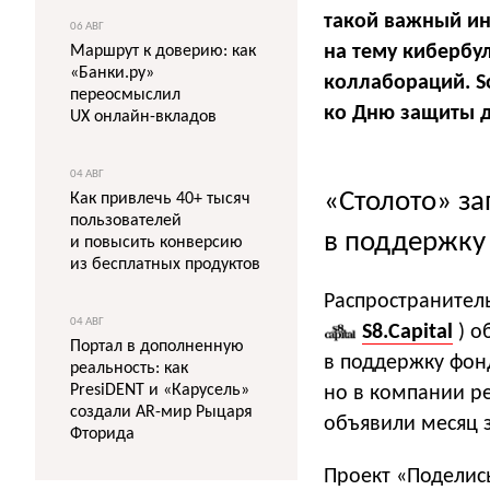
такой важный ин
06 АВГ
на тему кибербу
Маршрут к доверию: как
«Банки.ру»
коллабораций. S
переосмыслил
ко Дню защиты д
UX онлайн-вкладов
04 АВГ
«Столото» за
Как привлечь 40+ тысяч
пользователей
в поддержку
и повысить конверсию
из бесплатных продуктов
Распространитель
04 АВГ
S8.Capital
) о
Портал в дополненную
в поддержку фон
реальность: как
PresiDENT и «Карусель»
но в компании р
создали AR-мир Рыцаря
объявили месяц 
Фторида
Проект «Поделись