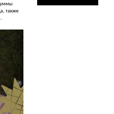
суммы
а, также
.