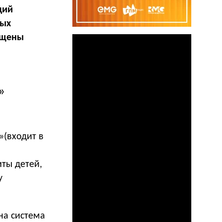
ций
ных
ущены
»
»(входит в
ты детей,
у
на система