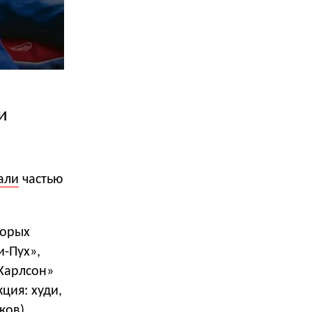
и
али
частью
торых
и-Пух»,
 Карлсон»
ция: худи,
ков),