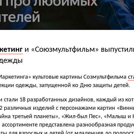
кетинг
и «Союзмультфильм» выпустил
одежды
аркетинга» культовые картины Созмультфильма
ст
екции одежды, запущенной ко Дню защиты детей.
и стали 18 разработанных дизайнов, каждый из ко
12 различных изделий с персонажами картин «Винн
Тайна третьей планеты», «Жил-был Пес», «Малыш и
 ассортименте представлена разнообразная продук
ты для взрослых и детей (от младенцев до подрост