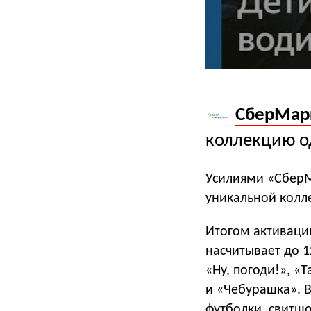
СберМар
коллекцию 
Усилиями «СберМ
уникальной колл
Итогом активаци
насчитывает до 
«Ну, погоди!», «
и «Чебурашка». В
футболки, свитшо