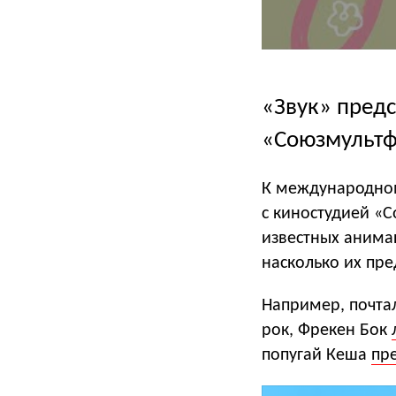
«Звук» пред
«Союзмульт
К международном
с киностудией «
известных анима
насколько их пре
Например, почта
рок, Фрекен Бок
попугай Кеша
пр