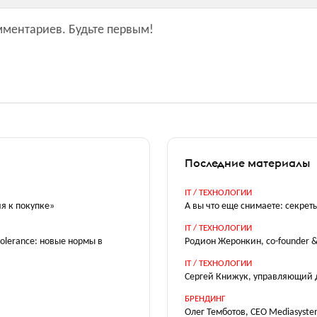
мментариев.
Будьте первым!
Последние материалы
IT / ТЕХНОЛОГИИ
я к покупке»
А вы что еще снимаете: секрет
IT / ТЕХНОЛОГИИ
olerance: новые нормы в
Родион Жеронкин, co-founder &
IT / ТЕХНОЛОГИИ
Сергей Книжук, управляющий ди
БРЕНДИНГ
Олег Темботов, CEO Mediasyste