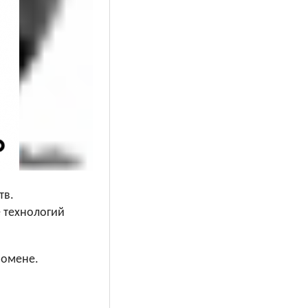
тв.
 технологий
номене.