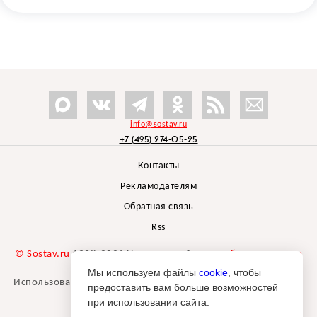
info@sostav.ru
+7 (495) 274-05-25
Контакты
Рекламодателям
Обратная связь
Rss
© Sostav.ru
1998-2026 Независимый проект
брендингового
агентства Depot
Мы используем файлы
cookie
, чтобы
Использование материалов Sostav.ru допустимо только при
предоставить вам больше возможностей
указании источника.
при использовании сайта.
Дизайн сайта -
Liqium
.