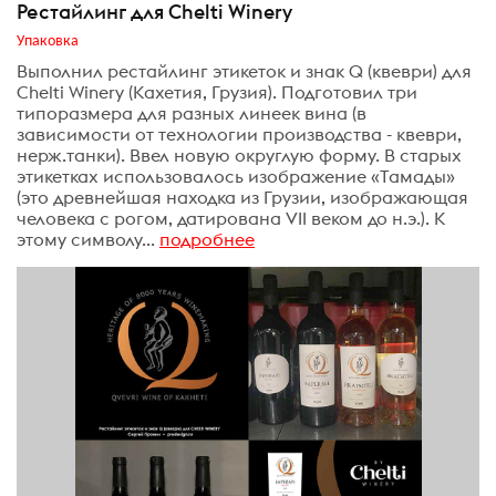
Рестайлинг для Chelti Winery
Упаковка
Выполнил рестайлинг этикеток и знак Q (квеври) для
Chelti Winery (Кахетия, Грузия). Подготовил три
типоразмера для разных линеек вина (в
зависимости от технологии производства - квеври,
нерж.танки). Ввел новую округлую форму. В старых
этикетках использовалось изображение «Тамады»
(это древнейшая находка из Грузии, изображающая
человека с рогом, датирована VII веком до н.э.). К
этому символу...
подробнее