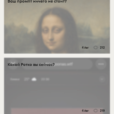
Ваш промпт ничего не стоит?
4 Авг
212
Какой Ротко вы сейчас?
4 Авг
219