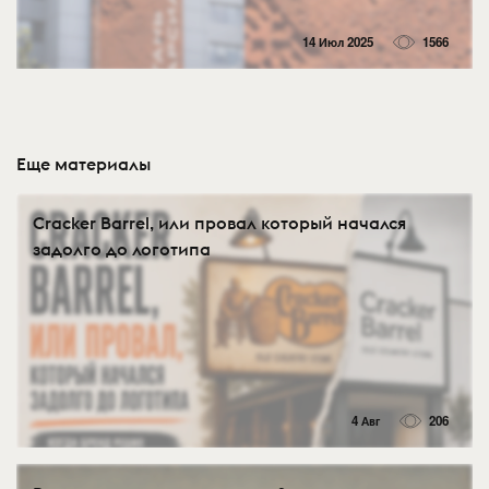
14 Июл 2025
1566
Еще материалы
Cracker Barrel, или провал который начался
задолго до логотипа
4 Авг
206