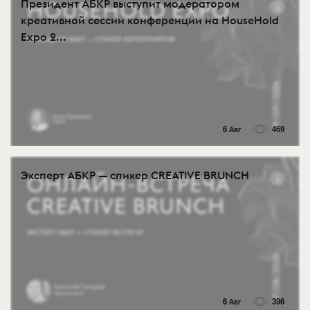
Президент АБКР выступит модератором
креативной сессии конференции на HouseHold
Expo 2...
6 Авг
469
Эксперт АБКР — спикер CREATIVE BRUNCH
6 Авг
396