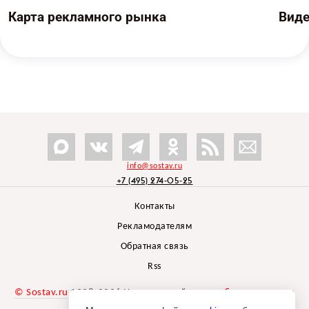
Карта рекламного рынка
Вид
info@sostav.ru
+7 (495) 274-05-25
Контакты
Рекламодателям
Обратная связь
Rss
© Sostav.ru
1998-2026 Независимый проект
брендингового
агентства Depot