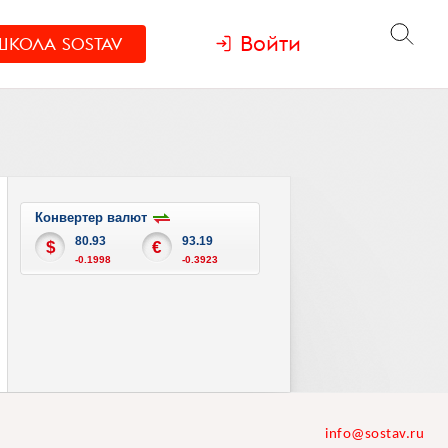
Войти
ШКОЛА
SOSTAV
Конвертер валют
80.93
93.19
$
€
-0.1998
-0.3923
info@sostav.ru