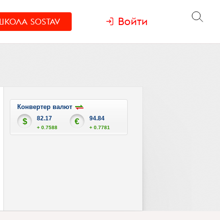
Войти
ШКОЛА
SOSTAV
Конвертер валют
82.17
94.84
$
€
+ 0.7588
+ 0.7781