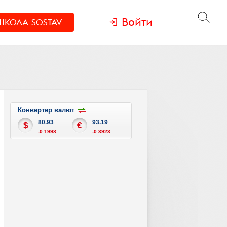
Войти
ШКОЛА
SOSTAV
Конвертер валют
80.93
93.19
$
€
-0.1998
-0.3923