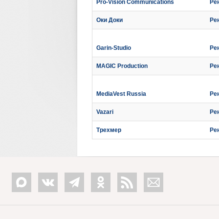
Pro-Vision Communications
Ре
Оки Доки
Ре
Garin-Studio
Ре
MAGIC Production
Ре
MediaVest Russia
Ре
Vazari
Ре
Трехмер
Ре