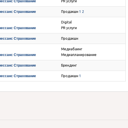
нессанс Страхование
PR услуги
нессанс Страхование
Продакшн
1
2
Digital
нессанс Страхование
PR услуги
нессанс Страхование
Продакшн
Медиабаинг
нессанс Страхование
Медиапланирование
нессанс Страхование
Брендинг
нессанс Страхование
Продакшн
1