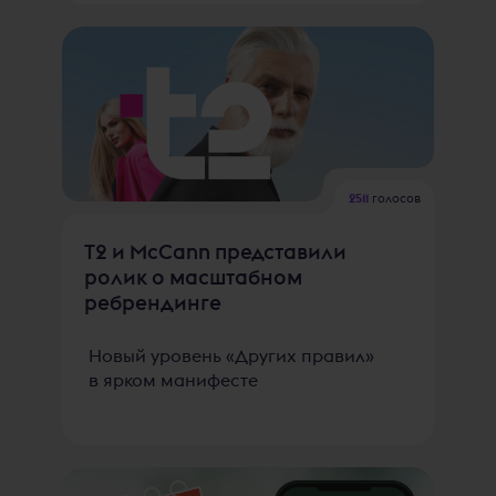
2511
голосов
Т2 и McCann представили
ролик о масштабном
ребрендинге
Новый уровень «Других правил»
в ярком манифесте