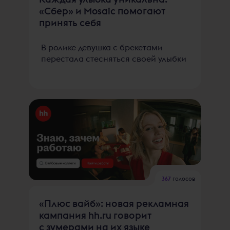
«Сбер» и Mosaic помогают
принять себя
В ролике девушка с брекетами
перестала стесняться своей улыбки
367
голосов
«Плюс вайб»: новая рекламная
кампания hh.ru говорит
с зумерами на их языке