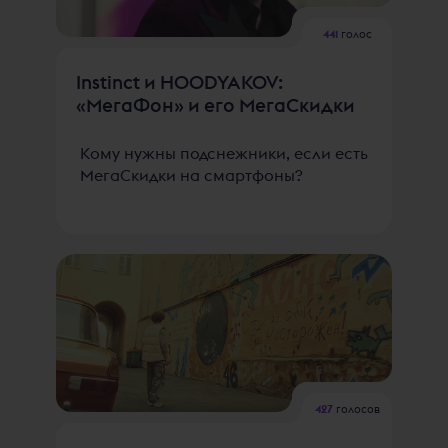
441
голос
Instinct и HOODYAKOV:
«МегаФон» и его МегаСкидки
Кому нужны подснежники, если есть
МегаСкидки на смартфоны?
427
голосов