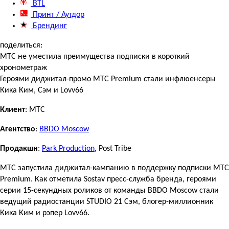
BTL
Принт / Аутдор
Брендинг
поделиться:
МТС не уместила преимущества подписки в короткий
хронометраж
Героями диджитал-промо МТС Premium стали инфлюенсеры
Кика Ким, Сэм и Lovv66
Клиент
: МТС
Агентство
:
BBDO Moscow
Продакшн
:
Park Production
, Post Tribe
МТС запустила диджитал-кампанию в поддержку подписки МТС
Premium. Как отметила Sostav пресс-служба бренда, героями
серии 15-секундных роликов от команды BBDO Moscow стали
ведущий радиостанции STUDIO 21 Сэм, блогер-миллионник
Кика Ким и рэпер Lovv66.