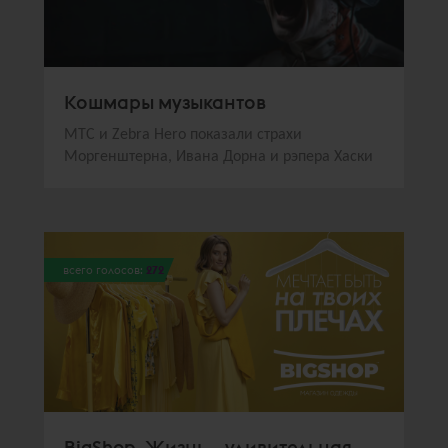
Кошмары музыкантов
МТС и Zebra Hero показали страхи
Моргенштерна, Ивана Дорна и рэпера Хаски
всего голосов:
272
BigShop. Жизнь – удивительная