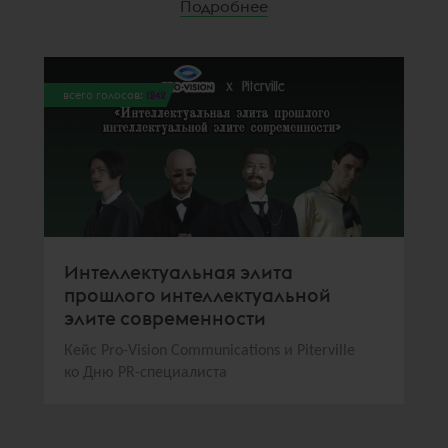
Подробнее
всего голосов:
1242
Интеллектуальная элита
прошлого интеллектуальной
элите современности
Кейс Pro-Vision Communications и Piterville
ко Дню PR-специалиста