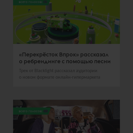
всего голосов:
131
«Перекрёсток Впрок» рассказал
о ребрендинге с помощью песни
Трек от Blacklight рассказал аудитории
о новом формате онлайн-гипермаркета
всего голосов:
122