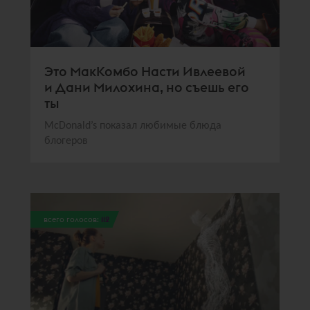
Это МакКомбо Насти Ивлеевой
и Дани Милохина, но съешь его
ты
McDonald’s показал любимые блюда
блогеров
всего голосов:
112