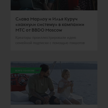
Слава Марлоу и Илья Куруч
«хакнули систему» в кампании
МТС от BBDO Moscow
Креаторы проиллюстрировали идею
семейной подписки с помощью пэкшотов
всего голосов:
343