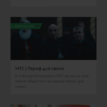
всего голосов:
306
МТС | Тариф для своих
В новогодней кампании МТС раскрыла своё
тайное общество и выгодный тариф «для
своих»