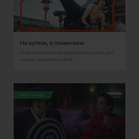
Не купим, а поменяем
MullenLowe Moscow разработало ролик для
онлайн-кинотеатра Wink
всего голосов:
166