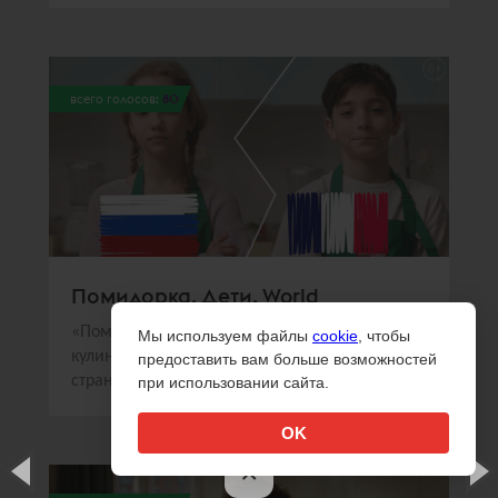
всего голосов:
80
Помидорка. Дети. World
«Помидорка» и Sorry,Guys.Media создали
Мы используем файлы
cookie
, чтобы
кулинарное шоу, в котором дети из разных
предоставить вам больше возможностей
стран готовили национальные блюда
при использовании сайта.
OK
×