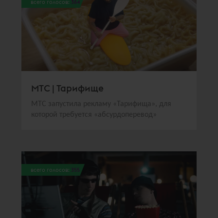
всего голосов:
364
МТС | Тарифище
МТС запустила рекламу «Тарифища», для
которой требуется «абсурдоперевод»
всего голосов:
355