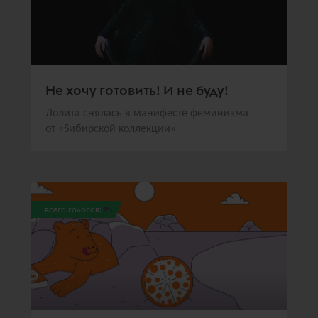
Не хочу готовить! И не буду!
Лолита снялась в манифесте феминизма
от «Sибирской коллекции»
всего голосов:
95