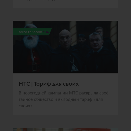
всего голосов:
306
МТС | Тариф для своих
В новогодней кампании МТС раскрыла своё
тайное общество и выгодный тариф «для
своих»