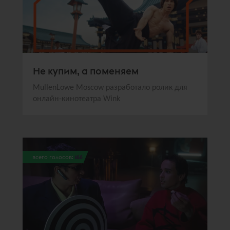
Не купим, а поменяем
MullenLowe Moscow разработало ролик для
онлайн-кинотеатра Wink
всего голосов:
166