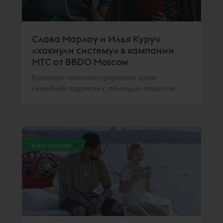
Слава Марлоу и Илья Куруч
«хакнули систему» в кампании
МТС от BBDO Moscow
Креаторы проиллюстрировали идею
семейной подписки с помощью пэкшотов
всего голосов:
343