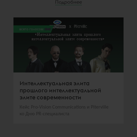
Подробнее
всего голосов:
1242
Интеллектуальная элита
прошлого интеллектуальной
элите современности
Кейс Pro-Vision Communications и Piterville
ко Дню PR-специалиста