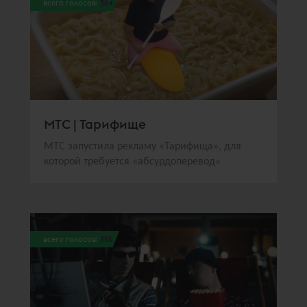
всего голосов:
364
МТС | Тарифище
МТС запустила рекламу «Тарифища», для
которой требуется «абсурдоперевод»
всего голосов:
355