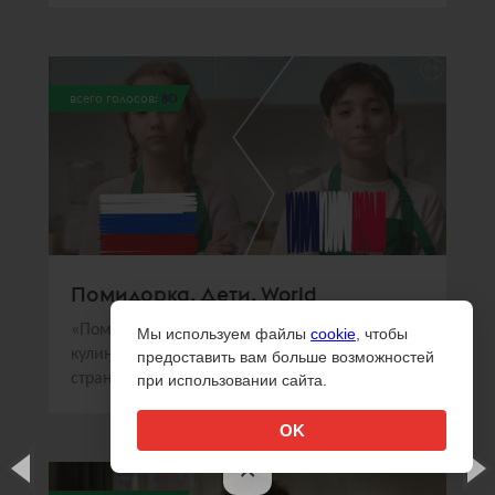
всего голосов:
80
Помидорка. Дети. World
«Помидорка» и Sorry,Guys.Media создали
Мы используем файлы
cookie
, чтобы
кулинарное шоу, в котором дети из разных
предоставить вам больше возможностей
стран готовили национальные блюда
при использовании сайта.
OK
×