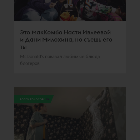
Это МакКомбо Насти Ивлеевой
и Дани Милохина, но съешь его
ты
McDonald’s показал любимые блюда
блогеров
всего голосов:
112