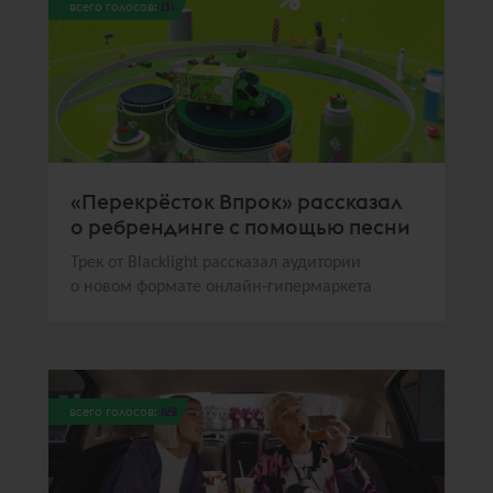
всего голосов:
131
«Перекрёсток Впрок» рассказал
о ребрендинге с помощью песни
Трек от Blacklight рассказал аудитории
о новом формате онлайн-гипермаркета
всего голосов:
122