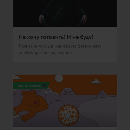
Не хочу готовить! И не буду!
Лолита снялась в манифесте феминизма
от «Sибирской коллекции»
всего голосов:
95