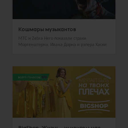
Кошмары музыкантов
МТС и Zebra Hero показали страхи
Моргенштерна, Ивана Дорна и рэпера Хаски
всего голосов:
272
BigShop. Жизнь – удивительная