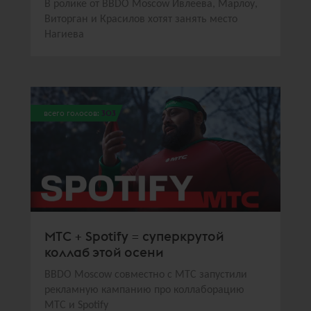
В ролике от BBDO Moscow Ивлеева, Марлоу,
Виторган и Красилов хотят занять место
Нагиева
всего голосов:
303
МТС + Spotify = суперкрутой
коллаб этой осени
BBDO Moscow совместно с МТС запустили
рекламную кампанию про коллаборацию
МТС и Spotify