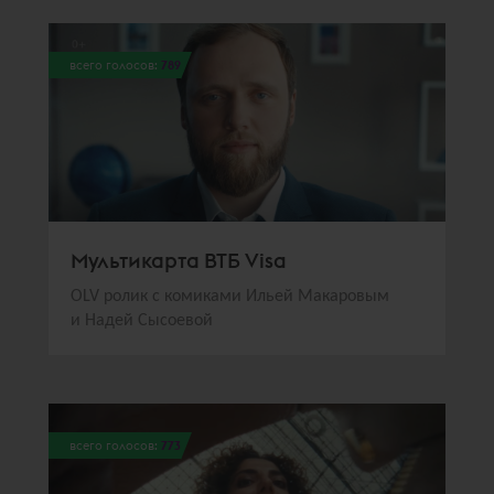
всего голосов:
789
Мультикарта ВТБ Visa
OLV ролик с комиками Ильей Макаровым
и Надей Сысоевой
всего голосов:
773