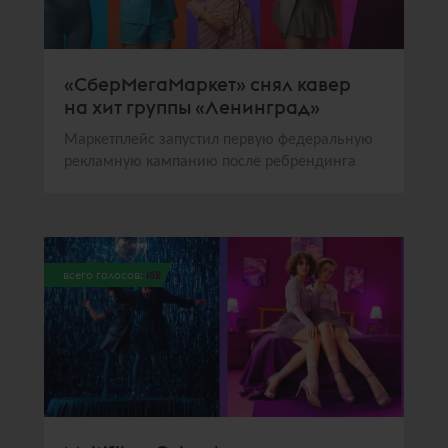
«СберМегаМаркет» снял кавер
на хит группы «Ленинград»
Маркетплейс запустил первую федеральную
рекламную кампанию после ребрендинга
всего голосов:
182