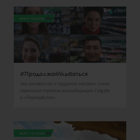
всего голосов:
480
#ПродолжайУлыбаться
Эко-активистка и трудовой мигрант стали
главными героями коллаборации Colgate
и «Перекрёстка»
всего голосов:
414