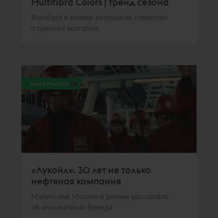
Multifibra Colors | тренд сезона
Blacklight в ролике разрушили стереотип
о цветных колготках
всего голосов:
174
«Лукойл». 30 лет не только
нефтяная компания
MullenLowe Moscow в ролике рассказало
об инициативах бренда