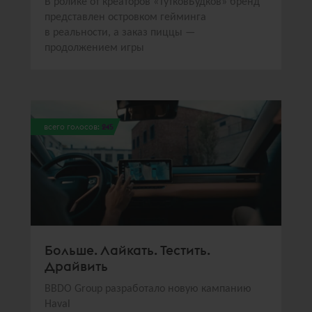
В ролике от креаторов «ТутковБудков» бренд
представлен островком гейминга
в реальности, а заказ пиццы —
продолжением игры
всего голосов:
245
Больше. Лайкать. Тестить.
Драйвить
BBDO Group разработало новую кампанию
Haval