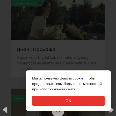
всего голосов:
168
Циан | Продажа
В ролике от Digital Lab и Smetana Agency
представлена фантазия на тему исполнения
желаний
Мы используем файлы
cookie
, чтобы
предоставить вам больше возможностей
при использовании сайта.
всего голосов:
153
OK
×