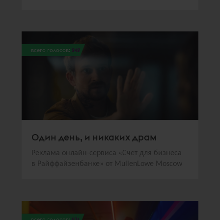
всего голосов:
242
Один день, и никаких драм
Реклама онлайн-сервиса «Счет для бизнеса
в Райффайзенбанке» от MullenLowe Moscow
всего голосов:
231