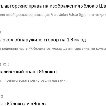
ть авторские права на изображения яблок в Ш
тняя швейцарская организация Fruit Union Suisse будет вынужде
2
локо» обнаружило сговор на 1,8 млрд
аспределили часть PR-бюджетов между двумя связанными комп
0
2
иллический знак «Яблоко»
ся препятствовать регистрации названия
3
ы «Яблоко» и «Эппл»