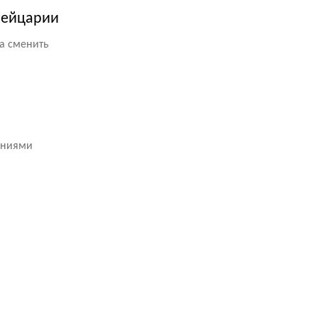
вейцарии
на сменить
аниями