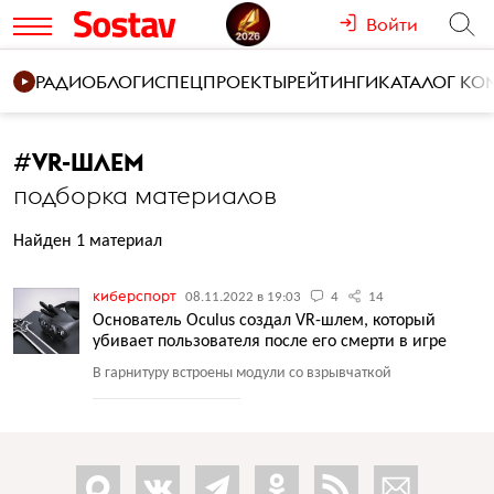
Войти
РАДИО
БЛОГИ
СПЕЦПРОЕКТЫ
РЕЙТИНГИ
КАТАЛОГ К
#
VR-ШЛЕМ
подборка материалов
Найден 1 материал
киберспорт
08.11.2022 в 19:03
4
14
Основатель Oculus создал VR-шлем, который
убивает пользователя после его смерти в игре
В гарнитуру встроены модули со взрывчаткой