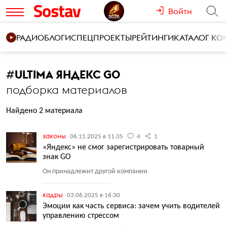
Войти
РАДИО
БЛОГИ
СПЕЦПРОЕКТЫ
РЕЙТИНГИ
КАТАЛОГ К
#
ULTIMA ЯНДЕКС GO
подборка материалов
Найдено 2 материала
законы
06.11.2025 в 11:35
4
1
«Яндекс» не смог зарегистрировать товарный
знак GO
Он принадлежит другой компании
кадры
03.06.2025 в 16:30
Эмоции как часть сервиса: зачем учить водителей
управлению стрессом