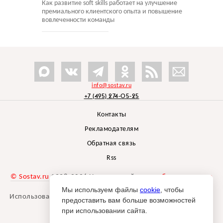
Как развитие soft skills работает на улучшение
премиального клиентского опыта и повышение
вовлеченности команды
info@sostav.ru
+7 (495) 274-05-25
Контакты
Рекламодателям
Обратная связь
Rss
© Sostav.ru
1998-2026 Независимый проект
брендингового
агентства Depot
Мы используем файлы
cookie
, чтобы
Использование материалов Sostav.ru допустимо только при
предоставить вам больше возможностей
указании источника.
при использовании сайта.
Дизайн сайта -
Liqium
.