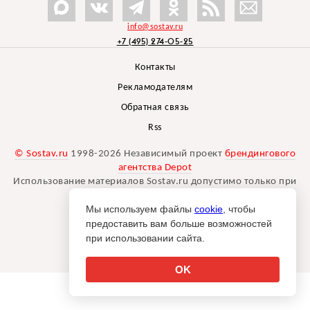
info@sostav.ru
+7 (495) 274-05-25
Контакты
Рекламодателям
Обратная связь
Rss
© Sostav.ru
1998-2026 Независимый проект
брендингового
агентства Depot
Использование материалов Sostav.ru допустимо только при
указании источника.
Мы используем файлы
cookie
, чтобы
Дизайн сайта -
Liqium
.
предоставить вам больше возможностей
18+
при использовании сайта.
OK