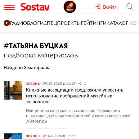
Войти
РАДИО
БЛОГИ
СПЕЦПРОЕКТЫ
РЕЙТИНГИ
КАТАЛОГ К
#
ТАТЬЯНА БУЦКАЯ
подборка материалов
Найдено 3 материала
законы
09.10.2025 в 11:15
1
Книжные ассоциации предложили упростить
использование изображений музейных
экспонатов
Инициатива направлена на снижение бюрократии
и расходов для издателей детской и научно-популярной
литературы
законы
02.04.2024 в 17:25