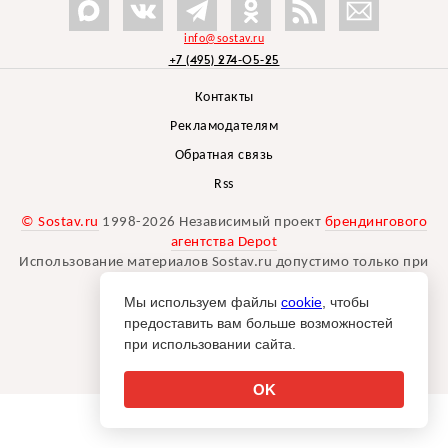
info@sostav.ru
+7 (495) 274-05-25
Контакты
Рекламодателям
Обратная связь
Rss
© Sostav.ru
1998-2026 Независимый проект
брендингового
агентства Depot
Использование материалов Sostav.ru допустимо только при
указании источника.
Мы используем файлы
cookie
, чтобы
Дизайн сайта -
Liqium
.
предоставить вам больше возможностей
18+
при использовании сайта.
OK