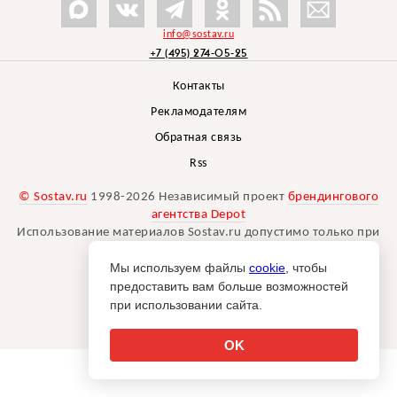
info@sostav.ru
+7 (495) 274-05-25
Контакты
Рекламодателям
Обратная связь
Rss
© Sostav.ru
1998-2026 Независимый проект
брендингового
агентства Depot
Использование материалов Sostav.ru допустимо только при
указании источника.
Мы используем файлы
cookie
, чтобы
Дизайн сайта -
Liqium
.
предоставить вам больше возможностей
18+
при использовании сайта.
OK