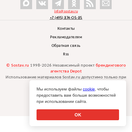
info@sostav.ru
+7 (495) 274-05-25
Контакты
Рекламодателям
Обратная связь
Rss
© Sostav.ru
1998-2026 Независимый проект
брендингового
агентства Depot
Использование материалов Sostav.ru допустимо только при
указании источника.
Мы используем файлы
cookie
, чтобы
Дизайн сайта -
Liqium
.
предоставить вам больше возможностей
18+
при использовании сайта.
OK