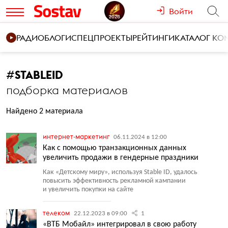
Войти
РАДИО
БЛОГИ
СПЕЦПРОЕКТЫ
РЕЙТИНГИ
КАТАЛОГ К
#
STABLEID
подборка материалов
Найдено 2 материала
интернет-маркетинг
06.11.2024 в 12:00
Как с помощью транзакционных данных
увеличить продажи в гендерные праздники
Как
«
Детскому миру», используя Stable ID, удалось
повысить эффективность рекламной кампании
и увеличить покупки на сайте
телеком
22.12.2023 в 09:00
1
«ВТБ Мобайл» интегрировал в свою работу