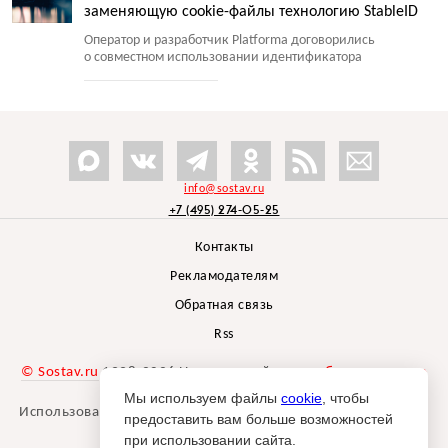
заменяющую cookie-файлы технологию StableID
Оператор и разработчик Platforma договорились
о совместном использовании идентификатора
info@sostav.ru
+7 (495) 274-05-25
Контакты
Рекламодателям
Обратная связь
Rss
© Sostav.ru
1998-2026 Независимый проект
брендингового
агентства Depot
Мы используем файлы
cookie
, чтобы
Использование материалов Sostav.ru допустимо только при
предоставить вам больше возможностей
указании источника.
при использовании сайта.