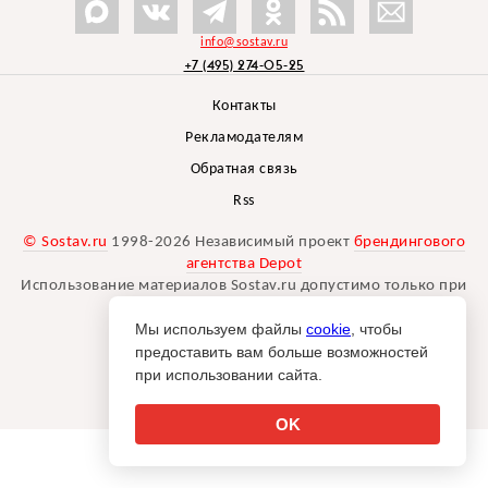
info@sostav.ru
+7 (495) 274-05-25
Контакты
Рекламодателям
Обратная связь
Rss
© Sostav.ru
1998-2026 Независимый проект
брендингового
агентства Depot
Использование материалов Sostav.ru допустимо только при
указании источника.
Мы используем файлы
cookie
, чтобы
Дизайн сайта -
Liqium
.
предоставить вам больше возможностей
18+
при использовании сайта.
OK