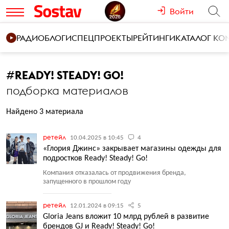
Войти
РАДИО
БЛОГИ
СПЕЦПРОЕКТЫ
РЕЙТИНГИ
КАТАЛОГ К
#
READY! STEADY! GO!
подборка материалов
Найдено 3 материала
ретейл
10.04.2025 в 10:45
4
«Глория Джинс» закрывает магазины одежды для
подростков Ready! Steady! Go!
Компания отказалась от продвижения бренда,
запущенного в прошлом году
ретейл
12.01.2024 в 09:15
5
Gloria Jeans вложит 10 млрд рублей в развитие
брендов GJ и Ready! Steady! Go!