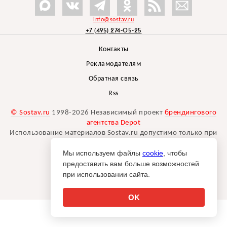
info@sostav.ru
+7 (495) 274-05-25
Контакты
Рекламодателям
Обратная связь
Rss
© Sostav.ru
1998-2026 Независимый проект
брендингового
агентства Depot
Использование материалов Sostav.ru допустимо только при
указании источника.
Мы используем файлы
cookie
, чтобы
Дизайн сайта -
Liqium
.
предоставить вам больше возможностей
18+
при использовании сайта.
OK