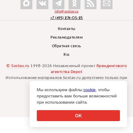
info@sostav.ru
+7 (495) 274-05-25
Контакты
Рекламодателям
Обратная связь
Rss
© Sostav.ru
1998-2026 Независимый проект
брендингового
агентства Depot
Использование материалов Sostav.ru допустимо только при
указании источника.
Мы используем файлы
cookie
, чтобы
Дизайн сайта -
Liqium
.
предоставить вам больше возможностей
18+
при использовании сайта.
OK