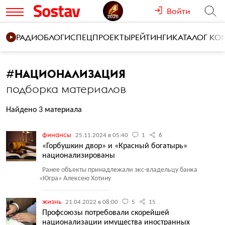
Войти
РАДИО
БЛОГИ
СПЕЦПРОЕКТЫ
РЕЙТИНГИ
КАТАЛОГ К
#
НАЦИОНАЛИЗАЦИЯ
подборка материалов
Найдено 3 материала
финансы
25.11.2024 в 05:40
1
6
«Горбушкин двор» и «Красный богатырь»
национализированы
Ранее объекты принадлежали экс-владельцу банка
«
Югра» Алексею Хотину
жизнь
21.04.2022 в 08:00
5
15
Профсоюзы потребовали скорейшей
национализации имущества иностранных