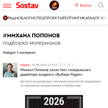
Войти
РАДИО
БЛОГИ
СПЕЦПРОЕКТЫ
РЕЙТИНГИ
КАТАЛОГ К
#
МИХАИЛ ПОПОНОВ
подборка материалов
Найден 1 материал
кадры
01.08.2022 в 13:53
7
7
Михаил Попонов занял пост генерального
директора холдинга «Выбери Радио»
До этого он руководил сектором клиентской поддержки
по ключевым направлениям в Mediascope