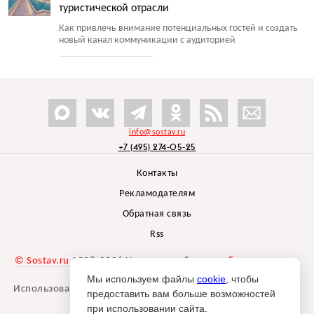
туристической отрасли
Как привлечь внимание потенциальных гостей и создать
новый канал коммуникации с аудиторией
info@sostav.ru
+7 (495) 274-05-25
Контакты
Рекламодателям
Обратная связь
Rss
© Sostav.ru
1998-2026 Независимый проект
брендингового
агентства Depot
Мы используем файлы
cookie
, чтобы
Использование материалов Sostav.ru допустимо только при
предоставить вам больше возможностей
указании источника.
при использовании сайта.