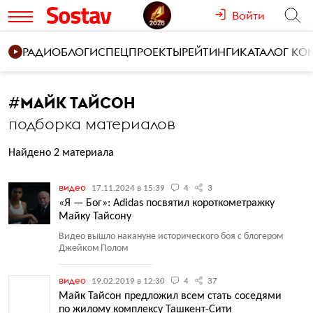
Войти
РАДИО
БЛОГИ
СПЕЦПРОЕКТЫ
РЕЙТИНГИ
КАТАЛОГ К
#
МАЙК ТАЙСОН
подборка материалов
Найдено 2 материала
видео
17.11.2024 в 15:39
4
3
«Я — Бог»: Adidas посвятил короткометражку
Майку Тайсону
Видео вышло накануне исторического боя с блогером
Джейком Полом
видео
19.02.2019 в 12:30
4
37
Майк Тайсон предложил всем стать соседями
по жилому комплексу Ташкент-Сити