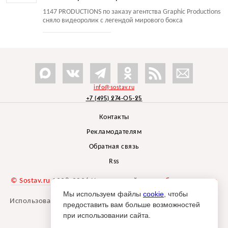
1147 PRODUCTIONS по заказу агентства Graphic Productions
сняло видеоролик с легендой мирового бокса
info@sostav.ru
+7 (495) 274-05-25
Контакты
Рекламодателям
Обратная связь
Rss
© Sostav.ru
1998-2026 Независимый проект
брендингового
агентства Depot
Мы используем файлы
cookie
, чтобы
Использование материалов Sostav.ru допустимо только при
предоставить вам больше возможностей
указании источника.
при использовании сайта.
Дизайн сайта -
Liqium
.