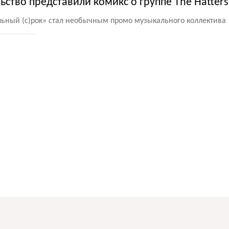
ьство представили комикс о группе The Hatters
льный
(
с)рок» стал необычным промо музыкального коллектива