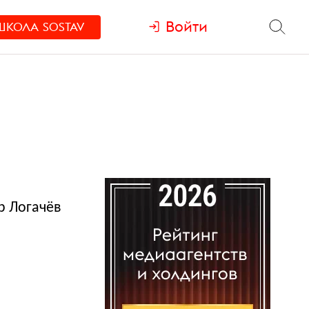
Войти
ШКОЛА
SOSTAV
р Логачёв