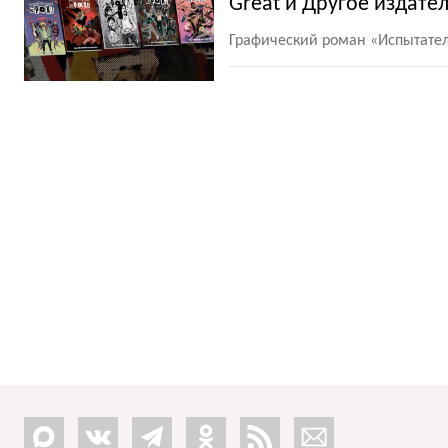
Great и Другое издател
Графический роман
«
Испытате