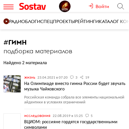
Войти
РАДИО
БЛОГИ
СПЕЦПРОЕКТЫ
РЕЙТИНГИ
КАТАЛОГ К
#
ГИМН
подборка материалов
Найдено 2 материала
жизнь
23.04.2021 в 07:20
3
19
На Олимпиаде вместо гимна России будет звучать
музыка Чайковского
Российская команда собрала все элементы национальной
айдентики в условиях ограничений
исследования
22.08.2019 в 15:25
5
ВЦИОМ: россияне гордятся государственными
символами