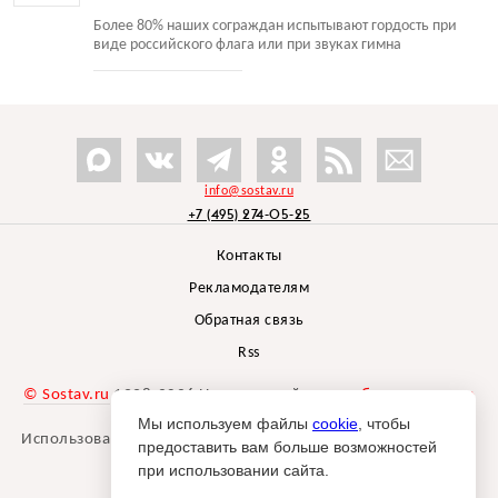
Более 80% наших сограждан испытывают гордость при
виде российского флага или при звуках гимна
info@sostav.ru
+7 (495) 274-05-25
Контакты
Рекламодателям
Обратная связь
Rss
© Sostav.ru
1998-2026 Независимый проект
брендингового
агентства Depot
Мы используем файлы
cookie
, чтобы
Использование материалов Sostav.ru допустимо только при
предоставить вам больше возможностей
указании источника.
при использовании сайта.
Дизайн сайта -
Liqium
.