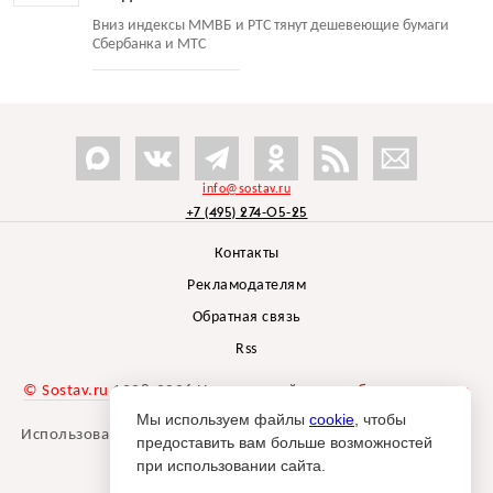
Вниз индексы ММВБ и РТС тянут дешевеющие бумаги
Сбербанка и МТС
info@sostav.ru
+7 (495) 274-05-25
Контакты
Рекламодателям
Обратная связь
Rss
© Sostav.ru
1998-2026 Независимый проект
брендингового
агентства Depot
Мы используем файлы
cookie
, чтобы
Использование материалов Sostav.ru допустимо только при
предоставить вам больше возможностей
указании источника.
при использовании сайта.
Дизайн сайта -
Liqium
.