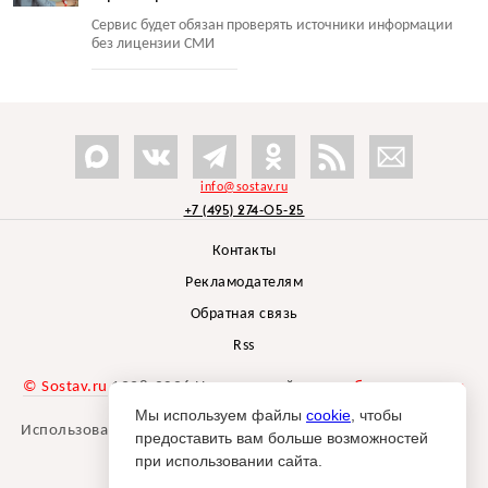
Сервис будет обязан проверять источники информации
без лицензии СМИ
info@sostav.ru
+7 (495) 274-05-25
Контакты
Рекламодателям
Обратная связь
Rss
© Sostav.ru
1998-2026 Независимый проект
брендингового
агентства Depot
Мы используем файлы
cookie
, чтобы
Использование материалов Sostav.ru допустимо только при
предоставить вам больше возможностей
указании источника.
при использовании сайта.
Дизайн сайта -
Liqium
.