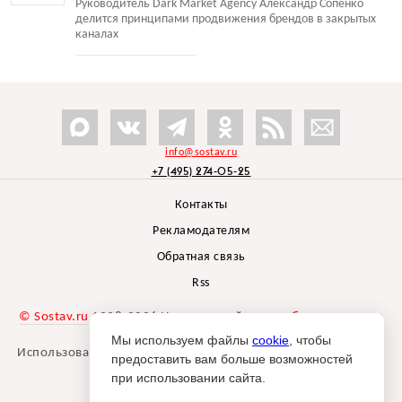
Руководитель Dark Market Agency Александр Сопенко
делится принципами продвижения брендов в закрытых
каналах
info@sostav.ru
+7 (495) 274-05-25
Контакты
Рекламодателям
Обратная связь
Rss
© Sostav.ru
1998-2026 Независимый проект
брендингового
агентства Depot
Мы используем файлы
cookie
, чтобы
Использование материалов Sostav.ru допустимо только при
предоставить вам больше возможностей
указании источника.
при использовании сайта.
Дизайн сайта -
Liqium
.