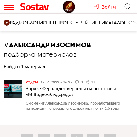
Войти
РАДИО
БЛОГИ
СПЕЦПРОЕКТЫ
РЕЙТИНГИ
КАТАЛОГ К
#
АЛЕКСАНДР ИЗОСИМОВ
подборка материалов
Найден 1 материал
кадры
17.01.2022 в 16:27
3
13
Энрике Фернандес вернётся на пост главы
«М.Видео-Эльдорадо»
Он сменит Александра Изосимова, проработавшего
на позиции генерального директора почти 1,5 года