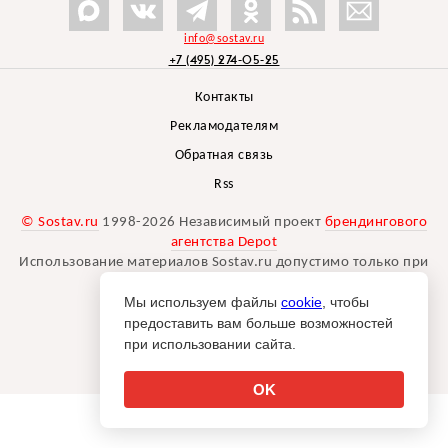
info@sostav.ru
+7 (495) 274-05-25
Контакты
Рекламодателям
Обратная связь
Rss
© Sostav.ru
1998-2026 Независимый проект
брендингового
агентства Depot
Использование материалов Sostav.ru допустимо только при
указании источника.
Мы используем файлы
cookie
, чтобы
Дизайн сайта -
Liqium
.
предоставить вам больше возможностей
18+
при использовании сайта.
OK