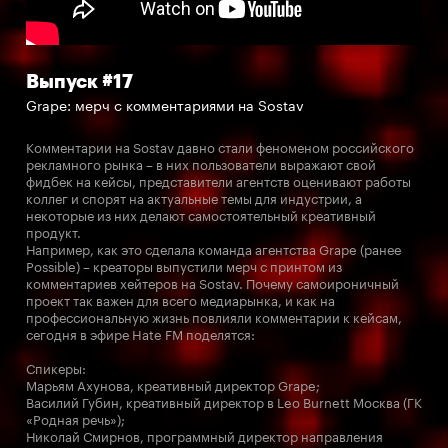
Выпуск #17
Grape: мерч с комментариями на Sostav
Комментарии на Sostav давно стали феноменом российского
рекламного рынка – в них пользователи выражают свой
фидбек на кейсы, представители агентств оценивают работы
коллег и спорят на актуальные темы для индустрии, а
некоторые из них делают самостоятельный креативный
продукт.
Например, как это сделала команда агентства Grape (ранее
Possible) – креаторы выпустили мерч с принтом из
комментариев хейтеров на Sostav. Почему самоироничный
проект так важен для всего медиарынка, и как на
профессиональную жизнь повлияли комментарии к кейсам,
сегодня в эфире Hate FM поделятся:
Спикеры:
Марьям Ахунова, креативный директор Grape;
Василий Губин, креативный директор в Leo Burnett Москва (ГК
«Родная речь»);
Николай Смирнов, программный директор направления