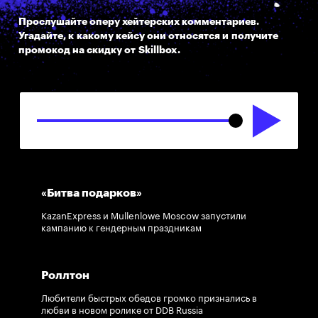
Прослушайте оперу хейтерских комментариев.
Угадайте, к какому кейсу они относятся и получите
SMM-продвижение бренда
промокод на скидку от Skillbox.
презервативов Vizit
Blacklight выпустило посуду с кровью и
потом своих сотрудников
«Битва подарков»
«Не верю»:
Marvelous и Avon
KazanExpress и Mullenlowe Moscow запустили
кампанию к гендерным праздникам
«Фитомуцил норм»
Роллтон
Со мной выходит лучше!
Любители быстрых обедов громко признались в
любви в новом ролике от DDB Russia