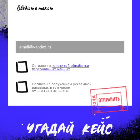
«Домиленд»:
послать новую реальность
Ozon:
«руки-загребуки»
Согласен с
политикой обработки
персональных жанных
Согласен с получением рекламной
рассылки, в том числе
от ООО «СКИЛБОКС»
«Билайн»:
рекламная кампания «Гиги за шаги»
«Чистая линия» и Contrapunto:
вкусовые сосочки