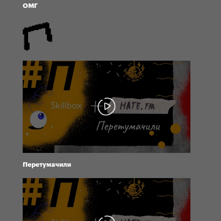
ОМГ
Перетумачили