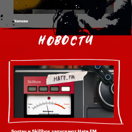
Чипово
Sostav и Skillbox запускают Hate FM