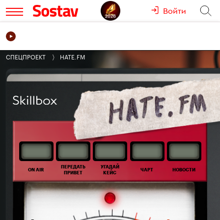
Войти
РАДИО
БЛОГИ
СПЕЦПРОЕКТЫ
РЕЙТИНГИ
КАТАЛОГ К
СПЕЦПРОЕКТ
HATE.FM
ПЕРЕДАТЬ
УГАДАЙ
ON AIR
ЧАРТ
НОВОСТИ
ПРИВЕТ
КЕЙС