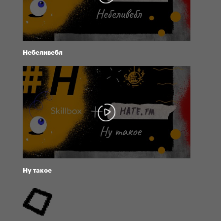
Небеливебл
Ну такое