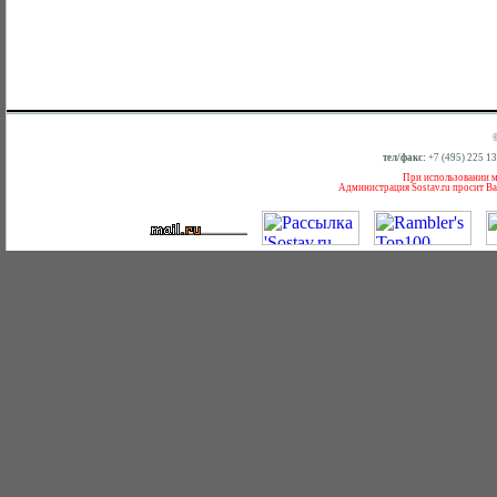
тел/факс:
+7 (495) 225 1
При использовании ма
Администрация Sostav.ru просит Ва