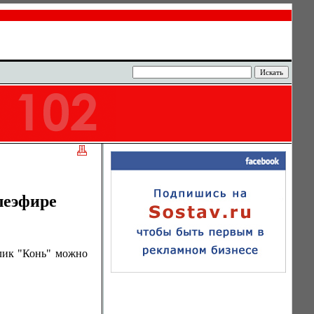
леэфире
лик "Конь" можно