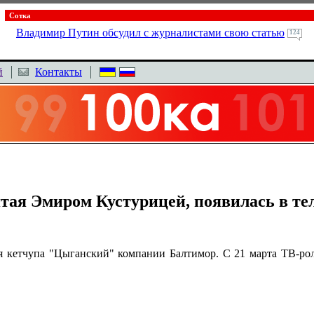
Сотка
Владимир Путин обсудил с журналистами свою статью
124
й
Контакты
тая Эмиром Кустурицей, появилась в те
я кетчупа "Цыганский" компании Балтимор. С 21 марта ТВ-ро