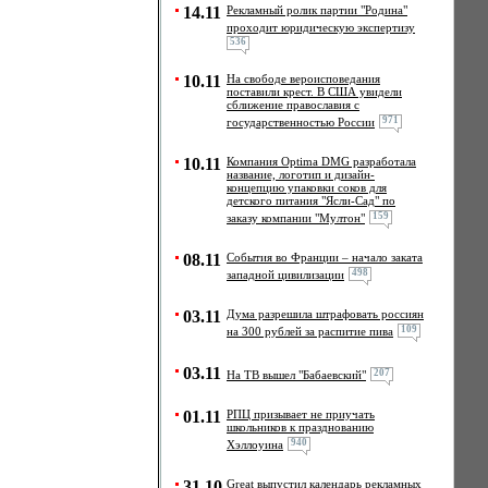
14.11
Рекламный ролик партии "Родина"
проходит юридическую экспертизу
536
10.11
На свободе вероисповедания
поставили крест. В США увидели
сближение православия с
971
государственностью России
10.11
Компания Optima DMG разработала
название, логотип и дизайн-
концепцию упаковки соков для
детского питания "Ясли-Сад" по
159
заказу компании "Мултон"
08.11
События во Франции – начало заката
498
западной цивилизации
03.11
Дума разрешила штрафовать россиян
109
на 300 рублей за распитие пива
03.11
207
На ТВ вышел "Бабаевский"
01.11
РПЦ призывает не приучать
школьников к празднованию
940
Хэллоуина
31.10
Great выпустил календарь рекламных