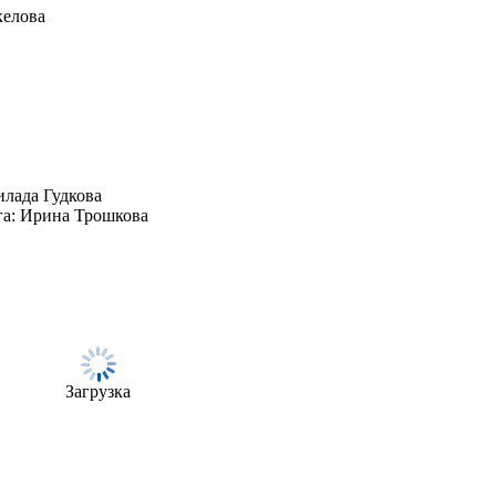
келова
илада Гудкова
га: Ирина Трошкова
Загрузка