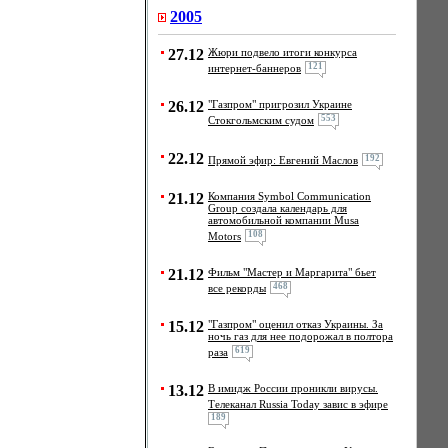
2005
27.12
Жюри подвело итоги конкурса
121
интернет-баннеров
26.12
"Газпром" пригрозил Украине
553
Стокгольмским судом
22.12
192
Прямой эфир: Евгений Маслов
21.12
Компания Symbol Communication
Group создала календарь для
автомобильной компании Musa
108
Motors
21.12
Фильм "Мастер и Маргарита" бьет
468
все рекорды
15.12
"Газпром" оценил отказ Украины. За
ночь газ для нее подорожал в полтора
619
раза
13.12
В имидж России проникли вирусы.
Телеканал Russia Today завис в эфире
189