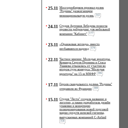
25.11
Мосгоризбирком признал ролик
"Родины" разжигающим
342
межнациональную рознь
24.11
Студия Артемия Лебедева помогла
провести ребрендинг для мебельной
177
компании "Кабинет"
23.11
«Оранжевая легенда» вместо
379
несбывшихся надежд
22.11
Частное мнение: Молодые креаторы.
Команда Сергея Пронина и Стаса
Ушакова отказалась от участия во
втором туре конкурса "Молодые
206
креаторы" на 15-м ММФР
17.11
Героев скандального ролика "Родины"
308
отправили во Францию
15.11
Студия "Леста" создала название и
логотип, а также разработала дизайн
упаковки и концепцию
позиционирования новой торговой
марки средств женской гигиены,
выпускаемых компанией C-Airlaid
358