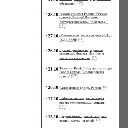
130
объявлений
28.10
Реклама спаивает Россию! Реклама
спаивает Россию? Владимир
Евстафьев был вызван "К барьеру!"
434
27.10
Объявлены лауреаты конкурса БРЭНД
235
ГОДА/EFFIE
26.10
Лучший дизайнер мира ушел из
рекламного бизнеса. Нил Френч
307
поплатился за сексизм
21.10
Телеканал Russia Today портит имидж
России в глазах "Репортеров без
270
границ"
20.10
103
Самые ценные бренды России
17.10
В Москве прошла демонстрация
против телепрограммы «Аншлаг»
282
13.10
Девушка бывает разной: сегодня -
172
черной, завтра - красной