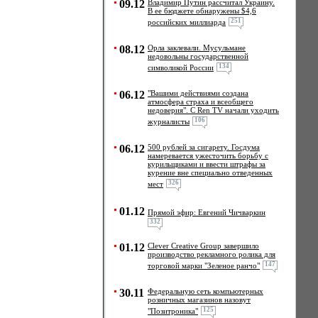
09.12
Владимир Путин рассчитал Украину.
В ее бюджете обнаружены $4,6
251
российских миллиарда
08.12
Орла заклевали. Мусульмане
недовольны государственной
134
символикой России
06.12
"Вашими действиями создана
атмосфера страха и всеобщего
недоверия". С Ren TV начали уходить
106
журналисты
06.12
500 рублей за сигарету. Госдума
намеревается ужесточить борьбу с
курильщиками и ввести штрафы за
курение вне специально отведенных
326
мест
01.12
Прямой эфир: Евгений Чичваркин
332
01.12
Clever Creative Group завершило
производство рекламного ролика для
147
торговой марки "Зеленое ранчо"
30.11
Федеральную сеть компьютерных
розничных магазинов назовут
125
"Позитроника"