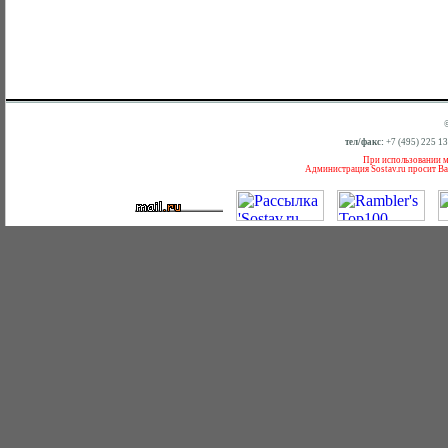
тел/факс:
+7 (495) 225 1
При использовании ма
Администрация Sostav.ru просит Ва